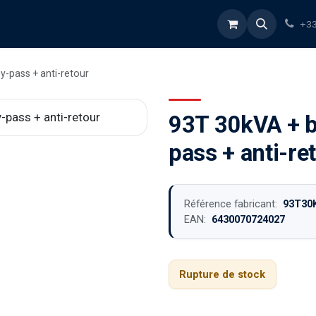
rvices
À propos
Blog
Boutique
+33
y-pass + anti-retour
93T 30kVA + b
pass + anti-re
Référence fabricant:
93T30
EAN:
6430070724027
Rupture de stock