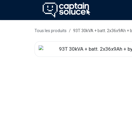
Se rendre au contenu
Méthode
Se
Tous les produits
93T 30kVA + batt. 2x36x9Ah + b