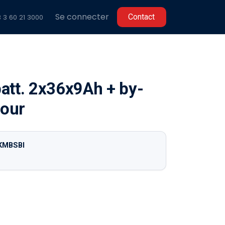
Se connecter
C​​ontact
 3 60 2
1 3000
att. 2x36x9Ah + by-
tour
KMBSBI