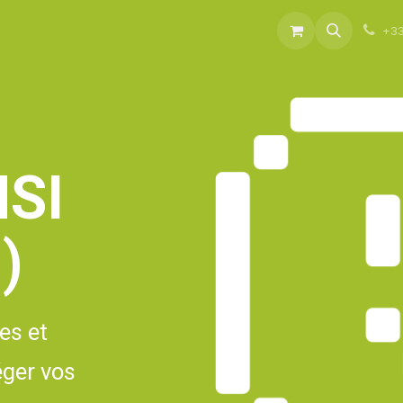
rvices
À propos
Blog
Boutique
+33
SI
)
es et
éger vos