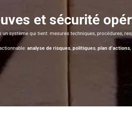
uves et sécurité opér
s un système qui tient: mesures techniques, procédures, res
actionnable:
analyse de risques
,
politiques
,
plan d’actions
,