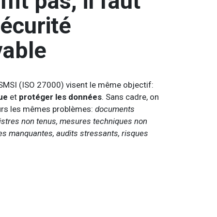
fit pas, il faut
écurité
vable
SMSI (ISO 27000) visent le même objectif:
que
et
protéger les données
. Sans cadre, on
ours les mêmes problèmes:
documents
gistres non tenus, mesures techniques non
es manquantes, audits stressants, risques