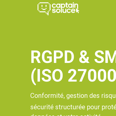
Se rendre au contenu
Méthode
Se
RGPD & SM
(ISO 27000
Conformité, gestion des risqu
sécurité structurée pour prot