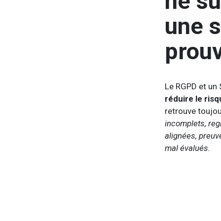
ne suf
une s
prou
Le RGPD et un 
réduire le ris
retrouve touj
incomplets, re
alignées, preuv
mal évalués.