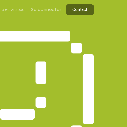
Se connecter
C​​ontact
 3 60 2
1 3000