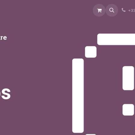
rvices
À propos
Blog
Boutique
+33
tre
ps