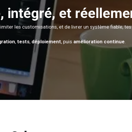
 intégré, et réellemen
miter les customisations, et de livrer un système fiable, tes
gration
,
tests
,
déploiement
, puis
amélioration continue
.