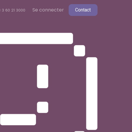
Se connecter
C​​ontact
 3 60 2
1 3000