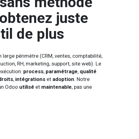
 sans méthode
obtenez juste
til de plus
 large périmètre (CRM, ventes, comptabilité,
duction, RH, marketing, support, site web). Le
’exécution:
process
,
paramétrage
,
qualité
droits
,
intégrations
et
adoption
. Notre
 un Odoo
utilisé
et
maintenable
, pas une