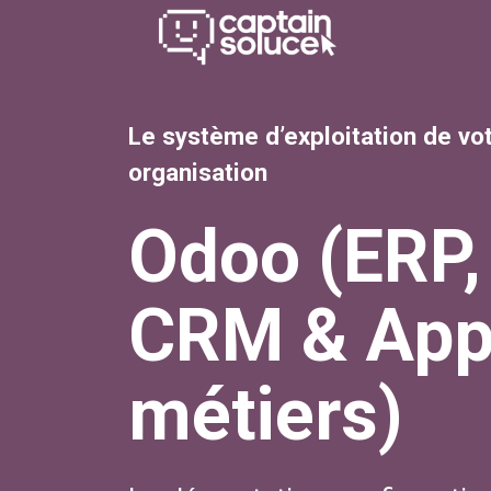
Se rendre au contenu
Méthode
Se
Le système d’exploitation de vo
organisation
Odoo (ERP,
CRM & Ap
métiers)