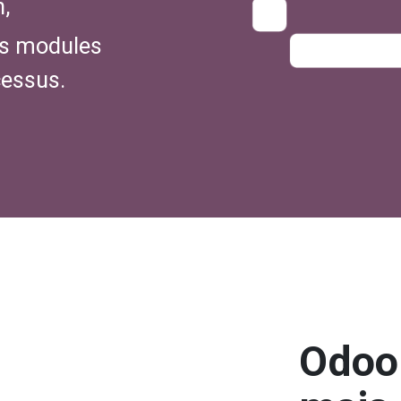
,
es modules
cessus.
Odoo 