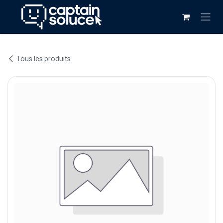
Se rendre au contenu
Tous les produits