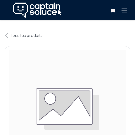
Se rendre au contenu
Tous les produits