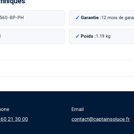
chniques
560-BP-PH
Garantie :
12 mois de garant
M
Poids :
1.19 kg
hone
Email
 60 21 30 00
contact@captainsoluce.fr