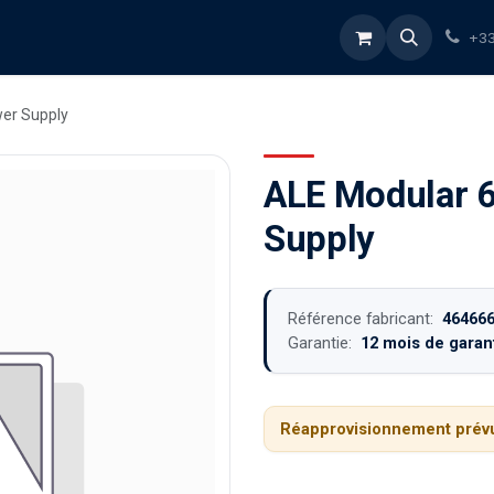
rvices
À propos
Blog
Boutique
+33
er Supply
ALE Modular 
Supply
Référence fabricant:
46466
Garantie:
12 mois de garant
Réapprovisionnement prévu