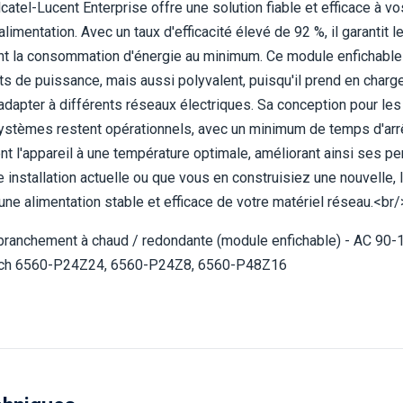
lcatel-Lucent Enterprise offre une solution fiable et efficace à 
alimentation. Avec un taux d'efficacité élevé de 92 %, il garantit
ant la consommation d'énergie au minimum. Ce module enfichable
atts de puissance, mais aussi polyvalent, puisqu'il prend en charg
apter à différents réseaux électriques. Sa conception pour les 
stèmes restent opérationnels, avec un minimum de temps d'arrêt.
nt l'appareil à une température optimale, améliorant ainsi ses pe
 installation actuelle ou que vous en construisiez une nouvelle, l
une alimentation stable et efficace de votre matériel réseau.<br/
- branchement à chaud / redondante (module enfichable) - AC 90
itch 6560-P24Z24, 6560-P24Z8, 6560-P48Z16