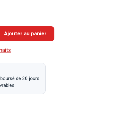
Ajouter au panier
haits
mboursé de 30 jours
uvrables