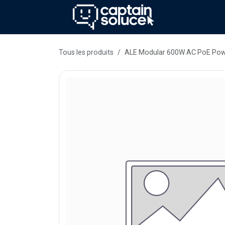
Se rendre au contenu
Méthode
Se
Tous les produits
ALE Modular 600W AC PoE Pow