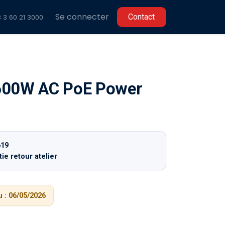
Se connecter
C​​ontact
 3 60 2
1 3000
600W AC PoE Power
619
ie retour atelier
 :
06/05/2026