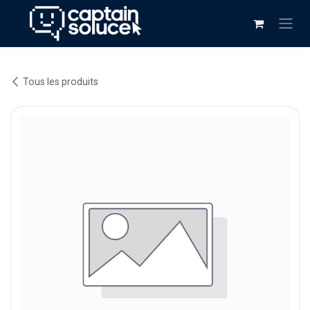
Se rendre au contenu
Tous les produits