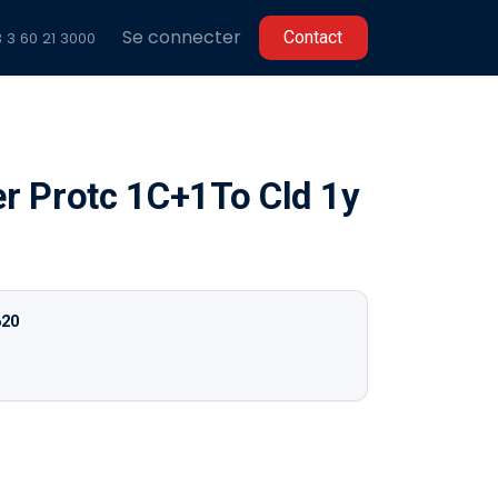
Se connecter
C​​ontact
 3 60 2
1 3000
r Protc 1C+1To Cld 1y
620