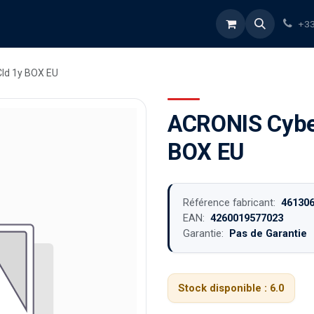
rvices
À propos
Blog
Boutique
+33
ld 1y BOX EU
ACRONIS Cybe
BOX EU
Référence fabricant:
46130
EAN:
4260019577023
Garantie:
Pas de Garantie
Stock disponible :
6.0