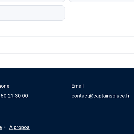
hone
Email
 60 21 30 00
contact@captainsoluce.fr
e
•
A propos