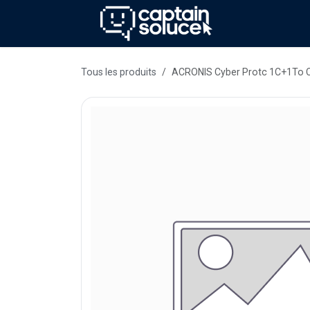
Se rendre au contenu
Méthode
Se
Tous les produits
ACRONIS Cyber Protc 1C+1To C