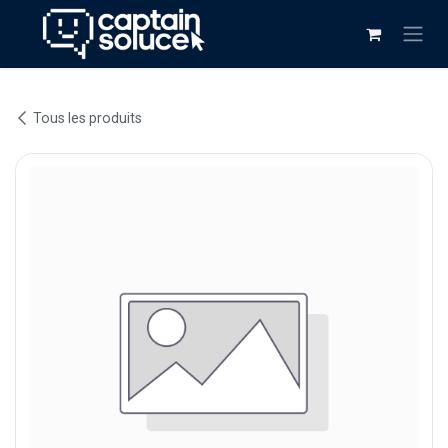
Se rendre au contenu
Tous les produits