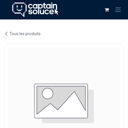
Se rendre au contenu
Tous les produits