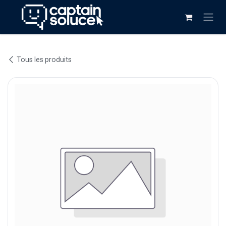
Se rendre au contenu
Tous les produits