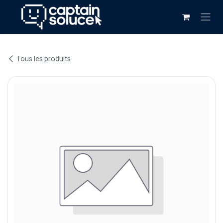
Se rendre au contenu
Tous les produits