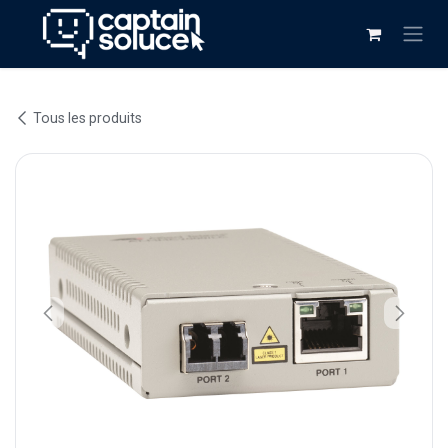
Se rendre au contenu
Tous les produits