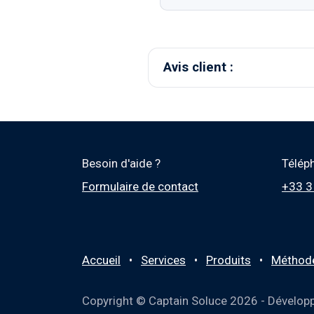
Avis client :
Besoin d'aide ?
Télép
Formulaire de contact
+33 3
Accueil
•
Services
•
Produits
•
M
éthod
Copyright © Captain Soluce 2026 - Développ