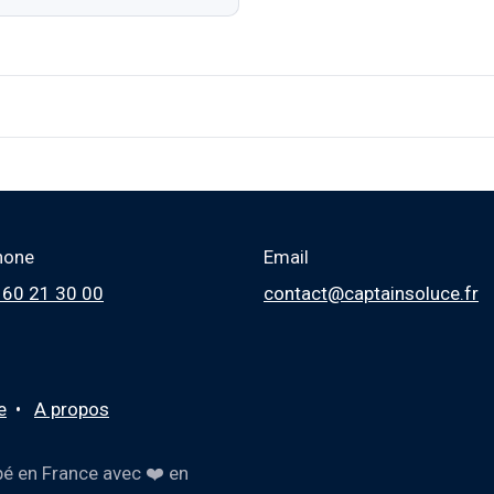
hone
Email
 60 21 30 00
contact@captainsoluce.fr
e
•
A propos
é en France avec ❤️ en