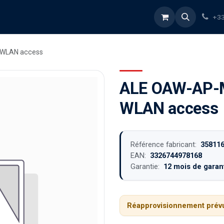
rvices
À propos
Blog
Boutique
+33
 WLAN access
ALE OAW-AP-M
WLAN access
Référence fabricant:
35811
EAN:
3326744978168
Garantie:
12 mois de garant
Réapprovisionnement prévu