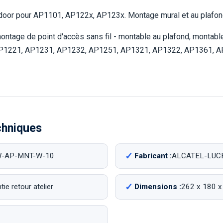
oor pour AP1101, AP122x, AP123x. Montage mural et au plafond
montage de point d'accès sans fil - montable au plafond, montabl
AP1221, AP1231, AP1232, AP1251, AP1321, AP1322, AP1361, 
chniques
-AP-MNT-W-10
Fabricant :
ALCATEL-LUC
ie retour atelier
Dimensions :
262 x 180 