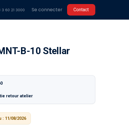
Se connecter
C​​ontact
 3 60 2
1 3000
NT-B-10 Stellar
60
ie retour atelier
 :
11/08/2026