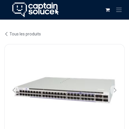
Se rendre au contenu
Tous les produits