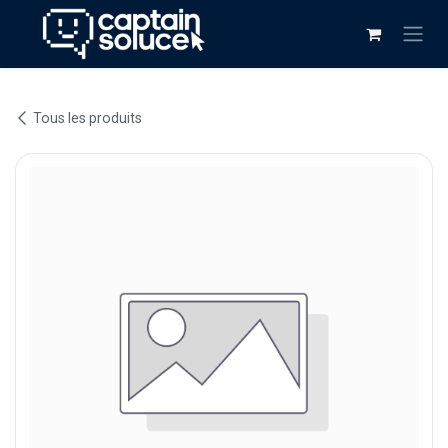
Se rendre au contenu
Tous les produits