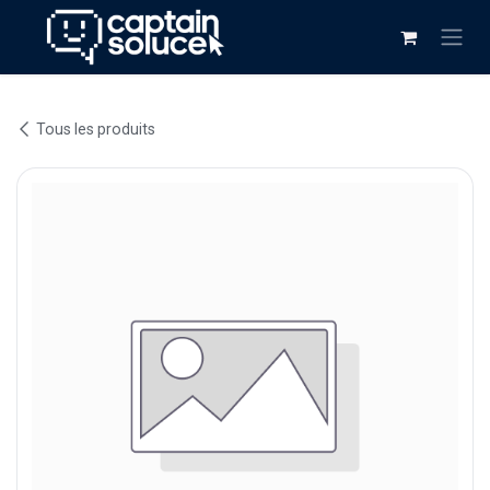
Se rendre au contenu
Tous les produits