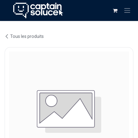
Se rendre au contenu
Tous les produits