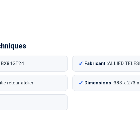
chniques
SBX81GT24
Fabricant :
ALLIED TELES
ie retour atelier
Dimensions :
383 x 273 