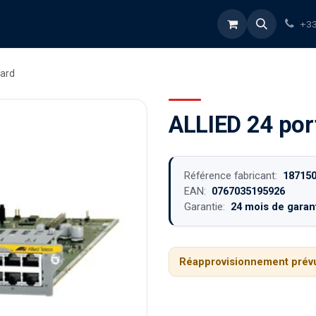
rvices
À propos
Blog
Boutique
+33
card
ALLIED 24 por
Référence fabricant:
18715
EAN:
0767035195926
Garantie:
24 mois de garant
Réapprovisionnement prévu