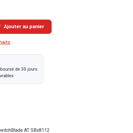
Ajouter au panier
haits
mboursé de 30 jours
uvrables
 SwitchBlade AT SBx8112