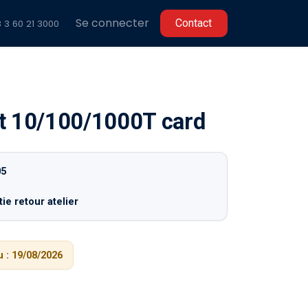
Se connecter
C​​ontact
 3 60 2
1 3000
t 10/100/1000T card
05
ie retour atelier
 :
19/08/2026