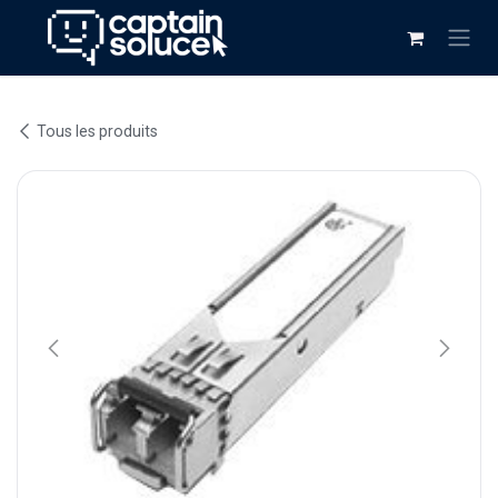
Se rendre au contenu
Tous les produits