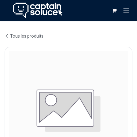
Se rendre au contenu
Tous les produits