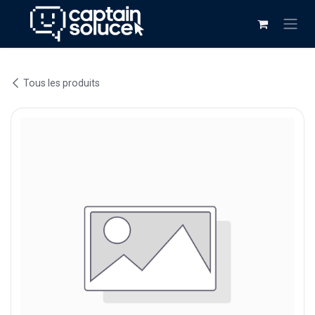
Se rendre au contenu
Tous les produits