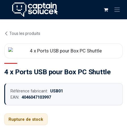
Se rendre au contenu
Tous les produits
4 x Ports USB pour Box PC Shuttle
Référence fabricant:
USB01
EAN:
4046047103997
Rupture de stock