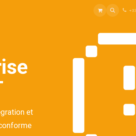
rvices
À propos
Blog
Boutique
+33
ise
T
gration et
I conforme