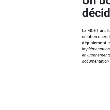
Un bo
décid
La MOE transfo
solution opérat
déploiement
e
implémentation 
environnements 
documentation a