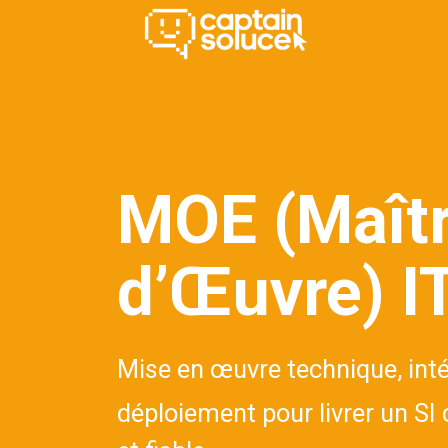
Se rendre au contenu
Méthode
Se
MOE (Maîtr
d’Œuvre) I
Mise en œuvre technique, inté
déploiement pour livrer un S