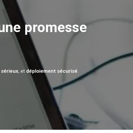
’une promesse
 sérieux
, et
déploiement sécurisé
.