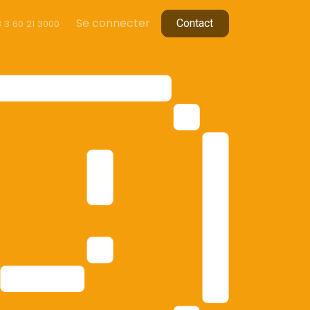
Se connecter
C​​ontact
 3 60 2
1 3000