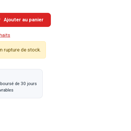
Ajouter au panier
haits
n rupture de stock.
mboursé de 30 jours
uvrables