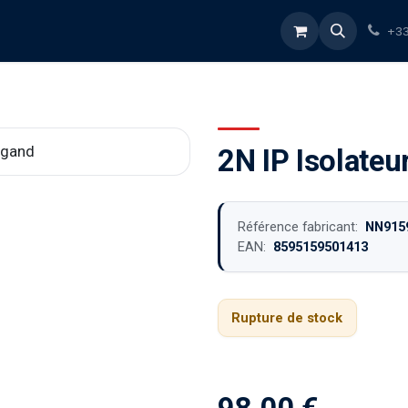
rvices
À propos
Blog
Boutique
+33
2N IP Isolate
Référence fabricant:
NN915
EAN:
8595159501413
Rupture de stock