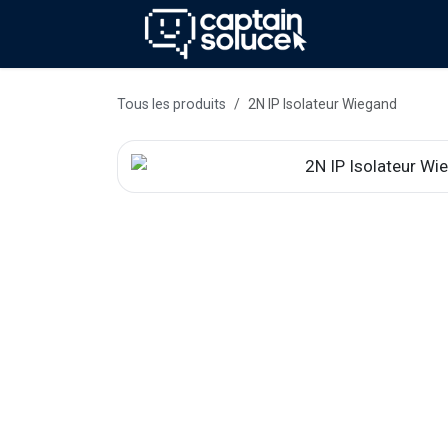
Se rendre au contenu
Méthode
Se
Tous les produits
2N IP Isolateur Wiegand