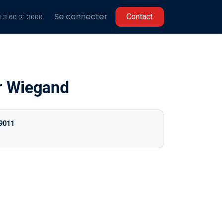
Se connecter
C​​ontact
 3 60 2
1 3000
ur Wiegand
9011