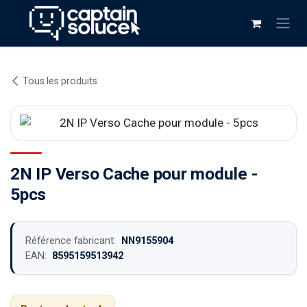
Se rendre au contenu
Tous les produits
2N IP Verso Cache pour module -
5pcs
Référence fabricant:
NN9155904
EAN:
8595159513942