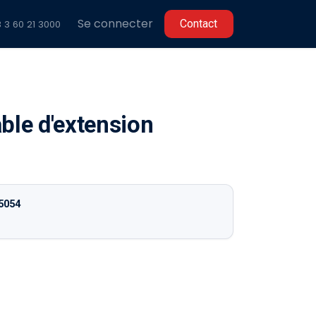
Se connecter
C​​ontact
 3 60 2
1 3000
ble d'extension
5054