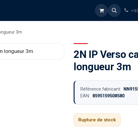
rvices
À propos
Blog
Boutique
+33
longueur 3m
2N IP Verso ca
longueur 3m
Référence fabricant:
NN915
EAN:
8595159508580
Rupture de stock