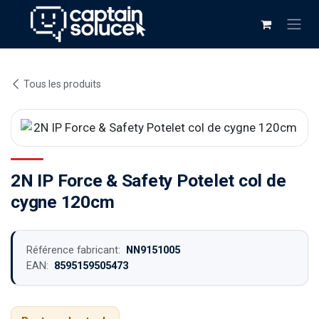
Se rendre au contenu
Tous les produits
2N IP Force & Safety Potelet col de
cygne 120cm
Référence fabricant:
NN9151005
EAN:
8595159505473