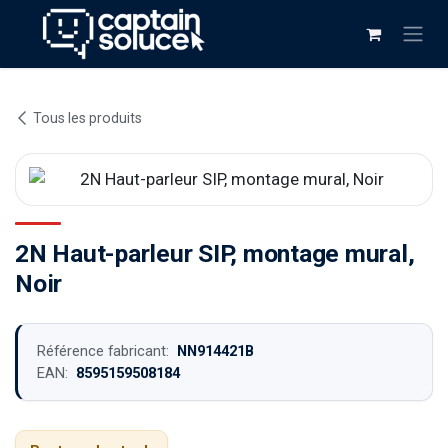
Se rendre au contenu
Tous les produits
2N Haut-parleur SIP, montage mural,
Noir
Référence fabricant:
NN914421B
EAN:
8595159508184