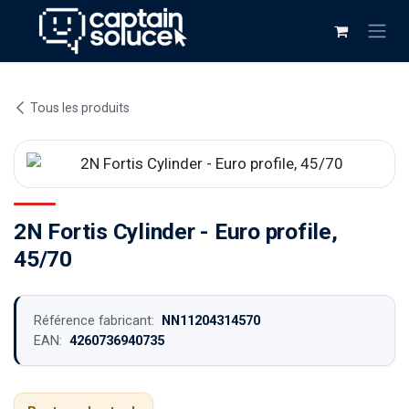
Se rendre au contenu
Tous les produits
2N Fortis Cylinder - Euro profile,
45/70
Référence fabricant:
NN11204314570
EAN:
4260736940735