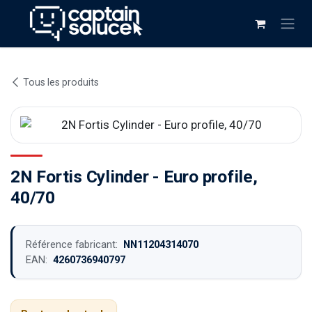
Se rendre au contenu
Tous les produits
2N Fortis Cylinder - Euro profile,
40/70
Référence fabricant:
NN11204314070
EAN:
4260736940797