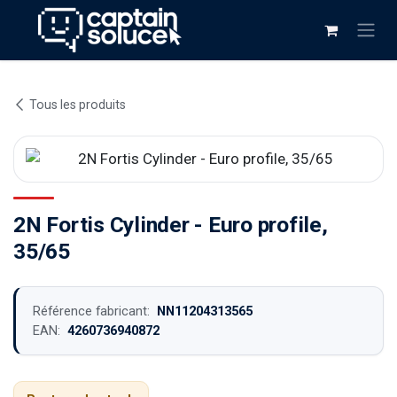
Se rendre au contenu
Tous les produits
2N Fortis Cylinder - Euro profile,
35/65
Référence fabricant:
NN11204313565
EAN:
4260736940872