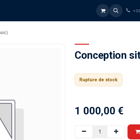
rvices
À propos
Blog
Boutique
+33
sic)
Conception sit
Rupture de stock
1 000,00
€