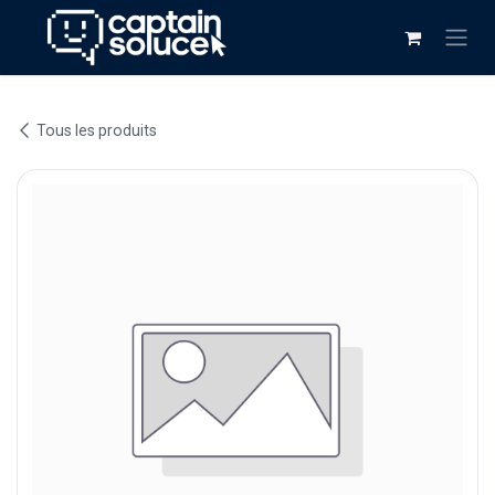
Se rendre au contenu
Tous les produits