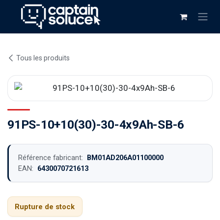
Se rendre au contenu
Tous les produits
91PS-10+10(30)-30-4x9Ah-SB-6
Référence fabricant:
BM01AD206A01100000
EAN:
6430070721613
Rupture de stock