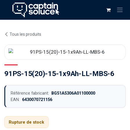
Se rendre au contenu
Tous les produits
91PS-15(20)-15-1x9Ah-LL-MBS-6
Référence fabricant:
BG51A5306A01100000
EAN:
6430070721156
Rupture de stock