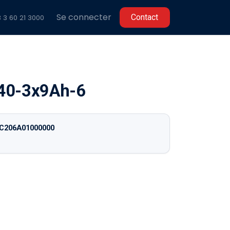
Se connecter
C​​ontact
 3 60 2
1 3000
40-3x9Ah-6
C206A01000000