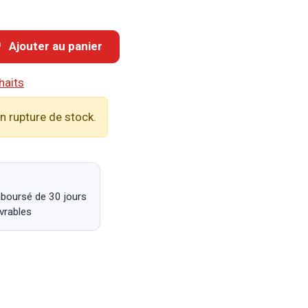
Ajouter au panier
haits
n rupture de stock.
mboursé de 30 jours
uvrables