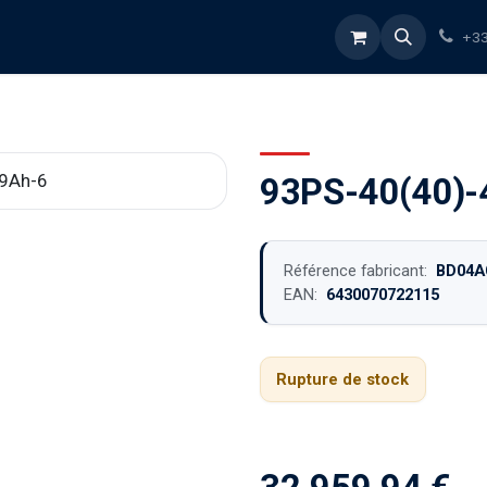
rvices
À propos
Blog
Boutique
+33
93PS-40(40)-
Référence fabricant:
BD04A
EAN:
6430070722115
Rupture de stock