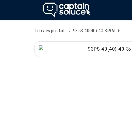
Se rendre au contenu
Méthode
Se
Tous les produits
93PS-40(40)-40-3x9Ah-6