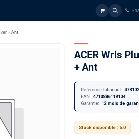
rvices
À propos
Blog
Boutique
+33
ver + Ant
ACER Wrls Plu
+ Ant
Référence fabricant:
47310
EAN:
4710886119104
Garantie:
12 mois de garant
Stock disponible :
5.0