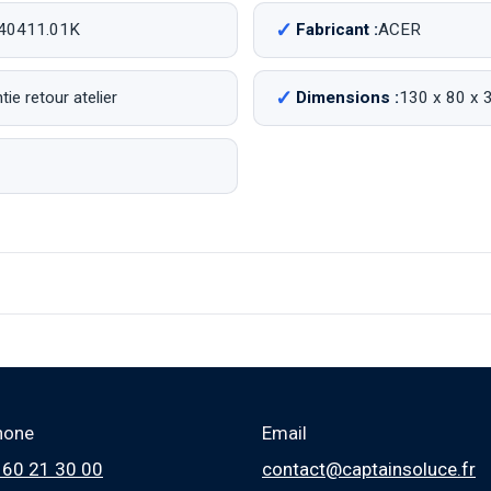
40411.01K
Fabricant :
ACER
ie retour atelier
Dimensions :
130 x 80 x
hone
Email
 60 21 30 00
contact@captainsoluce.fr