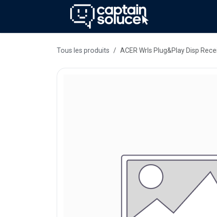
Se rendre au contenu
Méthode
Se
Tous les produits
ACER Wrls Plug&Play Disp Recei