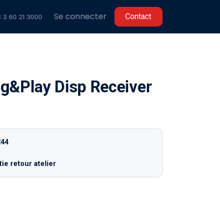
Se connecter
C​​ontact
 3 60 2
1 3000
g&Play Disp Receiver
244
ie retour atelier