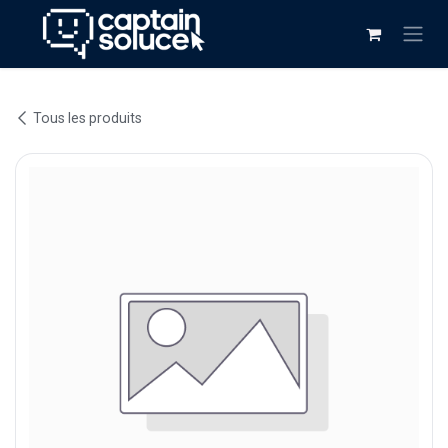
Se rendre au contenu
Tous les produits