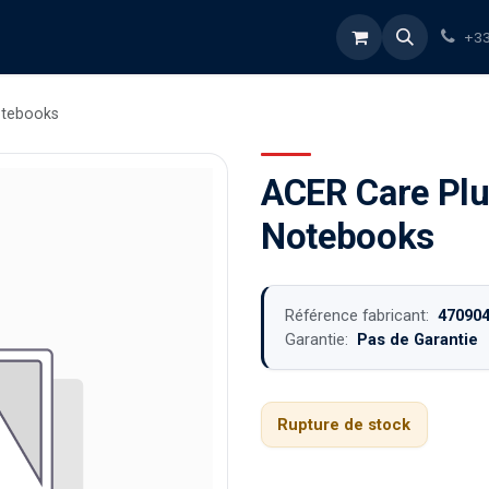
rvices
À propos
Blog
Boutique
+33
otebooks
ACER Care Plu
Notebooks
Référence fabricant:
47090
Garantie:
Pas de Garantie
Rupture de stock