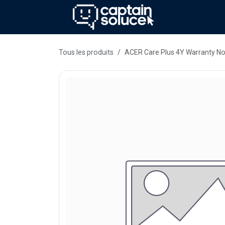
Se rendre au contenu
Méthode
Se
Tous les produits
ACER Care Plus 4Y Warranty N