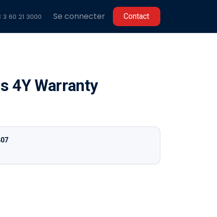
Se connecter
C​​ontact
 3 60 2
1 3000
s 4Y Warranty
407