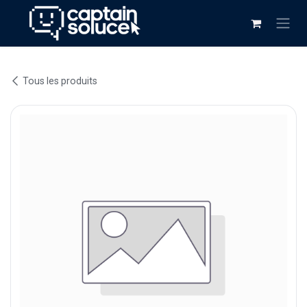
Se rendre au contenu
Tous les produits