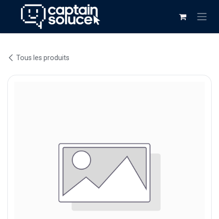
Se rendre au contenu
Tous les produits