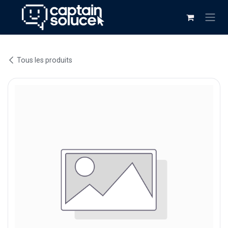
Se rendre au contenu
Tous les produits