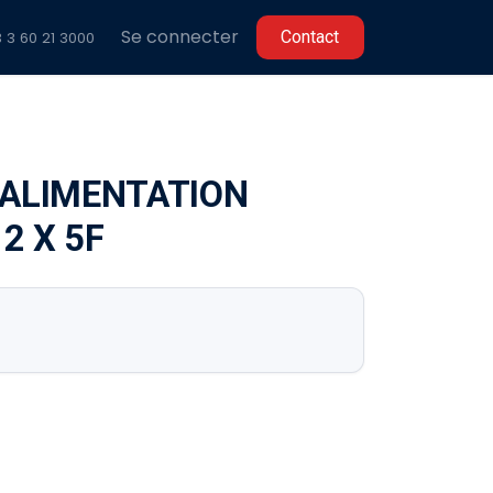
Se connecter
C​​ontact
 3 60 2
1 3000
ALIMENTATION
2 X 5F