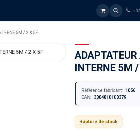
rvices
À propos
Blog
Boutique
+33
TERNE 5M / 2 X 5F
ADAPTATEUR 
INTERNE 5M / 
Référence fabricant:
1056
EAN:
3304810103379
Rupture de stock