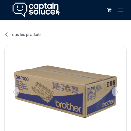
Se rendre au contenu
Tous les produits