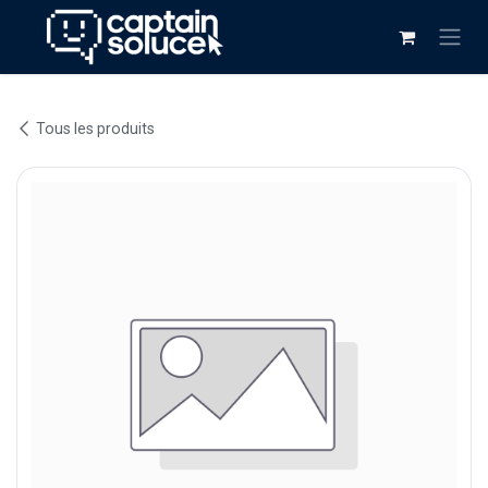
Se rendre au contenu
Tous les produits