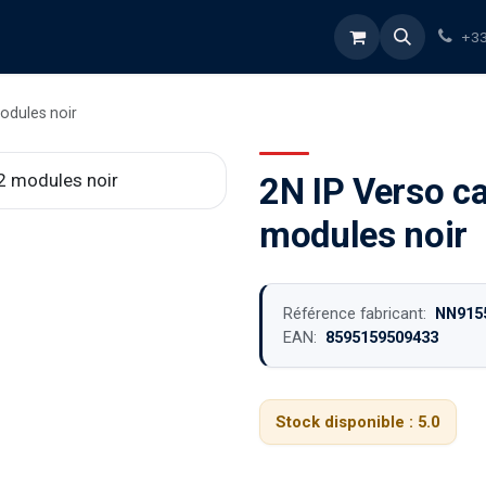
rvices
À propos
Blog
Boutique
+33
odules noir
2N IP Verso ca
modules noir
Référence fabricant:
NN915
EAN:
8595159509433
Stock disponible :
5.0