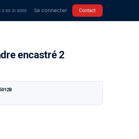
Se connecter
C​​ontact
 3 60 2
1 3000
dre encastré 2
5012B