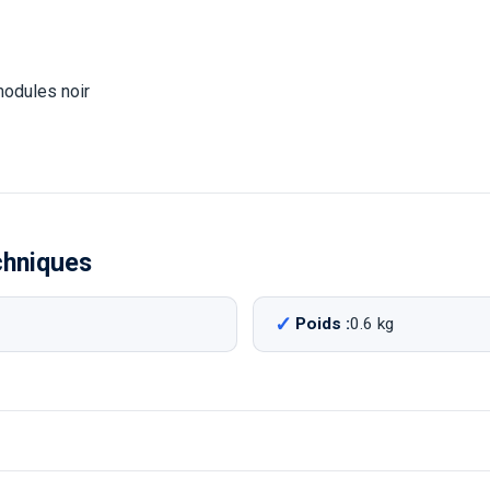
modules noir
chniques
Poids :
0.6 kg