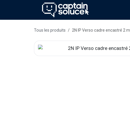
Se rendre au contenu
Méthode
Se
Tous les produits
2N IP Verso cadre encastré 2 m