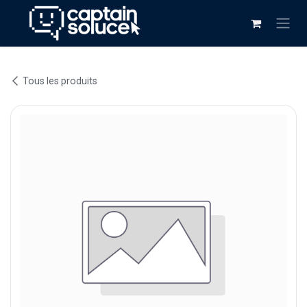
Se rendre au contenu
Tous les produits