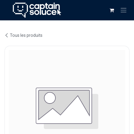
Se rendre au contenu
Tous les produits