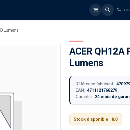
rvices
À propos
Blog
Boutique
+33
ED Lumens
ACER QH12A P
Lumens
Référence fabricant:
47097
EAN:
4711121768279
Garantie:
24 mois de garant
Stock disponible :
8.0