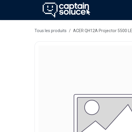
Se rendre au contenu
Méthode
Se
Tous les produits
ACER QH12A Projector 5500 L