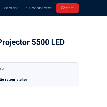
Se connecter
C​​ontact
 3 60 2
1 3000
rojector 5500 LED
903
ie retour atelier