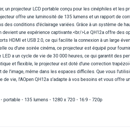
, un projecteur LCD portable conçu pour les cinéphiles et les p
ojecteur offre une luminosité de 135 lumens et un rapport de con
s des conditions d'éclairage variées. Grâce à un système de haut
n devient une expérience captivante.<br/>Le QH12a offre des op
s HDMI et USB 2.0, ce qui facilite la connexion à un large éventa
lle ou d'une soirée cinéma, ce projecteur est équipé pour fourn
e LED a un cycle de vie de 30 000 heures, ce qui garantit des per
que et flexible, le projecteur est doté d'une correction trapézoïd
t de l'image, même dans les espaces difficiles. Que vous l'utilis
e de vie, l'AOpen QH12a s'adapte à vos besoins et vous offre u
 portable - 135 lumens - 1280 x 720 - 16:9 - 720p